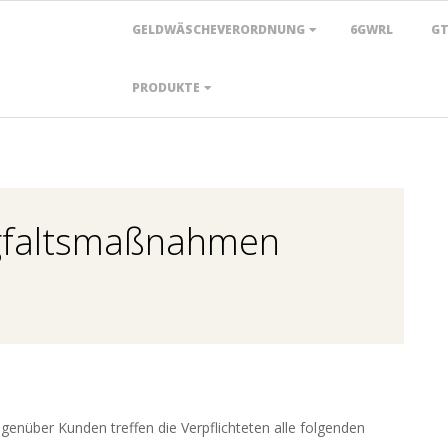
Primary
GELDWÄSCHEVERORDNUNG
6GWRL
G
Navigation
Menu
PRODUKTE
rgfaltsmaßnahmen
egenüber Kunden treffen die Verpflichteten alle folgenden