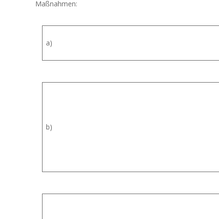
Maßnahmen:
a)
b)