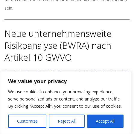
sein.
Neue unternehmensweite
Risikoanalyse (BWRA) nach
Artikel 10 GWVO
Consultation Paper On draft Guidelines under Article 10(4) of Regulation (EU)
We value your privacy
20241624
Herunterladen
We use cookies to enhance your browsing experience,
serve personalized ads or content, and analyze our traffic.
Quelle:
https://www.amla.europa.eu/policy/public-
By clicking "Accept All", you consent to our use of cookies.
consultations/consultation-draft-guidelines-business-wide-risk-
assessment_en
Customize
Reject All
Accept All