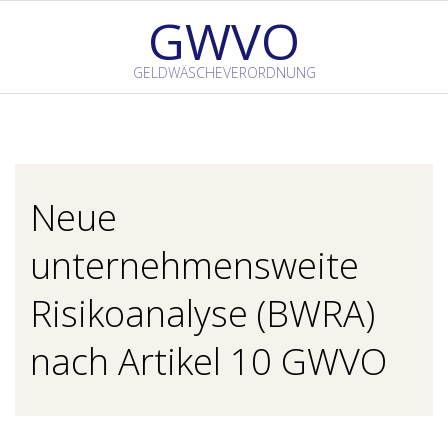
Skip
GWVO
to
content
GELDWÄSCHEVERORDNUNG
Primary
Navigation
Menu
Neue
unternehmensweite
Risikoanalyse (BWRA)
nach Artikel 10 GWVO